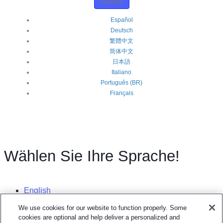
Deutsch
Español
Deutsch
繁體中文
简体中文
日本語
Italiano
Português (BR)
Français
Wählen Sie Ihre Sprache!
English
Español
We use cookies for our website to function properly. Some
cookies are optional and help deliver a personalized and
Deutsch