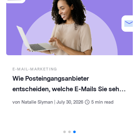
E-MAIL-MARKETING
Wie Posteingangsanbieter
entscheiden, welche E-Mails Sie sehen
(und wie Sie damit umgehen)
von
Natalie Slyman
|
July 30, 2026
5
min read