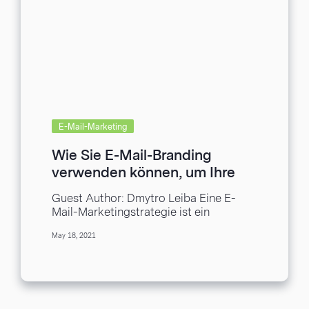
E-Mail-Marketing
Wie Sie E-Mail-Branding
verwenden können, um Ihre
Marke bekannter zu machen
Guest Author: Dmytro Leiba Eine E-
Mail-Marketingstrategie ist ein
effektives Werkzeug, um die
May 18, 2021
Bekanntheit Ihrer Marke zu steigern.
Viele sehen E-Mail-Marketing...