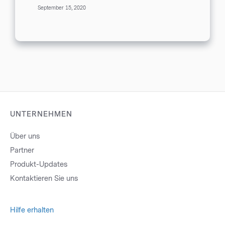
Griff. Sie haben Ihre Zielgruppe
September 15, 2020
eingehend untersucht, Ihre aktuelle
Situation analysiert und...
UNTERNEHMEN
Über uns
Partner
Produkt-Updates
Kontaktieren Sie uns
Hilfe erhalten