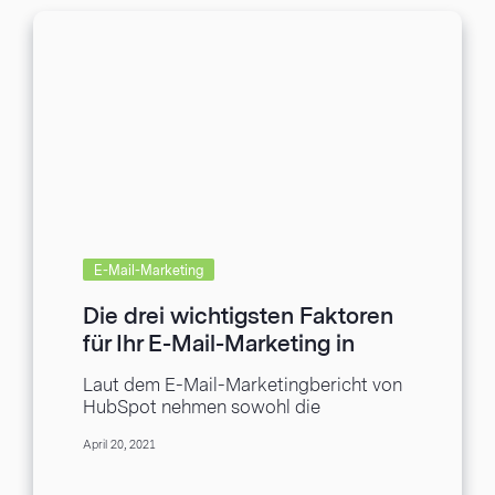
E-Mail-Marketing
Die drei wichtigsten Faktoren
für Ihr E-Mail-Marketing in
diesem Jahr
Laut dem E-Mail-Marketingbericht von
HubSpot nehmen sowohl die
Investitionen als auch die Nutzung von
April 20, 2021
E-Mail-Marketing zu, was Sie
möglicherweise nicht...