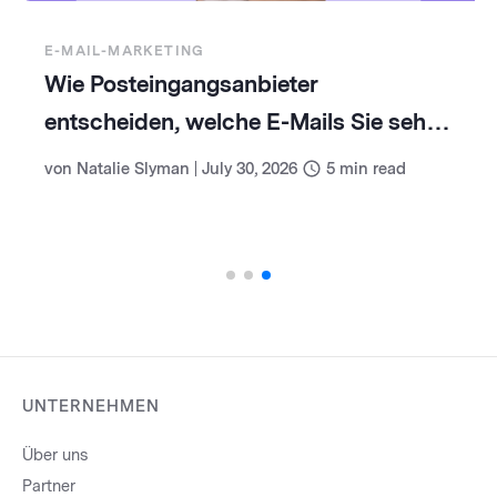
E-MAIL-MARKETING
Wie Posteingangsanbieter
entscheiden, welche E-Mails Sie sehen
(und wie Sie damit umgehen)
von
Natalie Slyman
|
July 30, 2026
5
min read
UNTERNEHMEN
Über uns
Partner