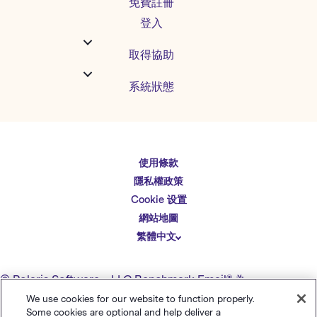
免費註冊
登入
取得協助
系統狀態
使用條款
English
隱私權政策
Español
Cookie 设置
Deutsch
網站地圖
繁體中文
简体中文
日本語
© Polaris Software
，
LLC
Benchmark Email® 為
Italiano
Polaris Software, LLC
的註冊商標
We use cookies for our website to function properly.
Some cookies are optional and help deliver a
Português (BR)