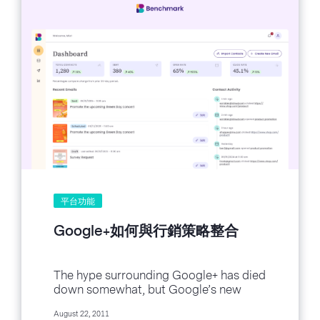
平台功能
Google+如何與行銷策略整合
The hype surrounding Google+ has died
down somewhat, but Google’s new
social toy continues to roll along during
August 22, 2011
its beta stage. Already we have