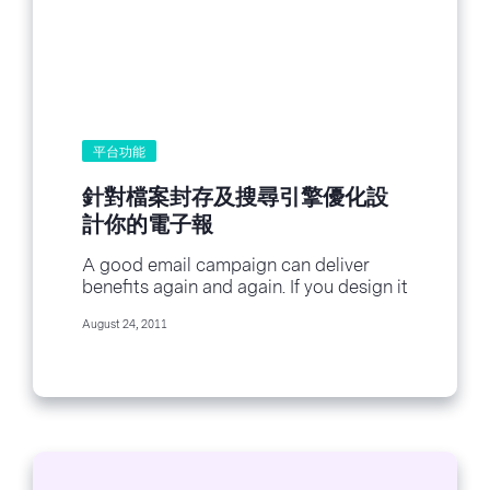
平台功能
針對檔案封存及搜尋引擎優化設
計你的電子報
A good email campaign can deliver
benefits again and again. If you design it
right, keep it in the storage vault and
August 24, 2011
archive it, it will reward you by
providing...