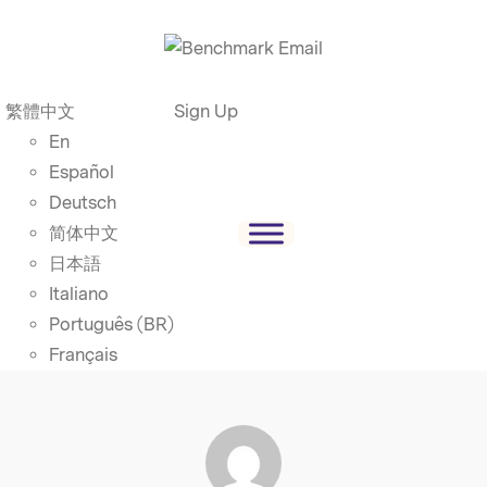
繁體中文
Sign Up
En
Español
Deutsch
简体中文
日本語
Italiano
Português (BR)
Français