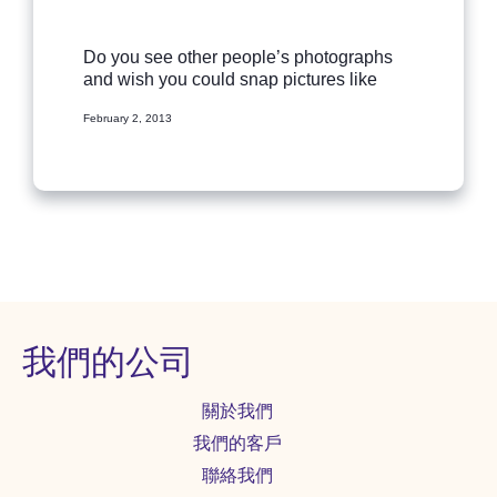
Do you see other people’s photographs
and wish you could snap pictures like
that? Well you can, and you don’t need a
February 2, 2013
new camera or a fancy lens and you...
我們的公司
關於我們
我們的客戶
聯絡我們