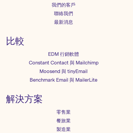
我們的客戶
程中含有兩個以上的目標，便會使流程過
於複雜，難以追蹤成效喲。 自動化行銷第
聯絡我們
二步：選擇收件人 因應E-mail自動化行銷
最新消息
流程圖之目的選擇現有、新加入或是所有
的收件者，例如流程圖的目的為歡迎新訂
閱戶，收件人則需選擇新加入之收件者，
比較
這樣便可避免重複收信的狀況，倘若為短
期的優惠訊息需提醒客戶，則可選擇所有
收件人，確保新、舊客戶都能接收到郵
EDM 行銷軟體
件。 自動化行銷第三步：繪製流程圖 前置
Constant Contact 與 Mailchimp
作業構思完畢後便可著手繪製E-mail自動
化行銷流程圖，可是初次接觸毫無頭緒的
Moosend 與 tinyEmail
話，該怎麼開始繪製呢？Benchmark 系統
Benchmark Email 與 MailerLite
中有「流程圖範本」可以應用，其中包含
歡迎新訂閱戶流程圖、追蹤開信、追蹤點
擊用戶、以及放棄購物車之自動化行銷流
解決方案
程圖，都可以在範本中找到。 自動化行銷
第四步：驗收成果 啟動E-mail自動化行銷
零售業
流程圖後，我們通常會等三天左右再來驗
收這套自動化行銷流程圖的結果，若啟動
餐旅業
不到三天便急著想檢驗的話會失去準度，
製造業
因為沒有讓收件者有足夠的時間瀏覽郵件