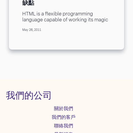
缺點
HTML is a flexible programming
language capable of working its magic
both on the web and in the inbox.
May 26, 2011
When...
我們的公司
關於我們
我們的客戶
聯絡我們