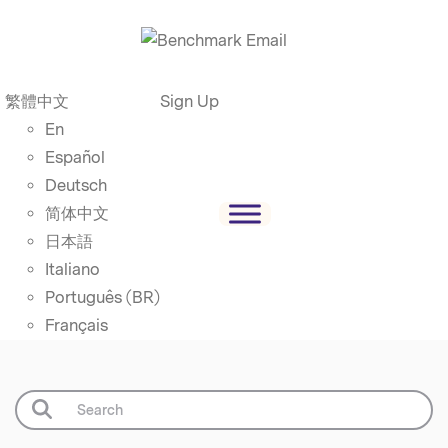
繁體中文
Sign Up
En
Español
Deutsch
简体中文
日本語
Italiano
Português (BR)
Français