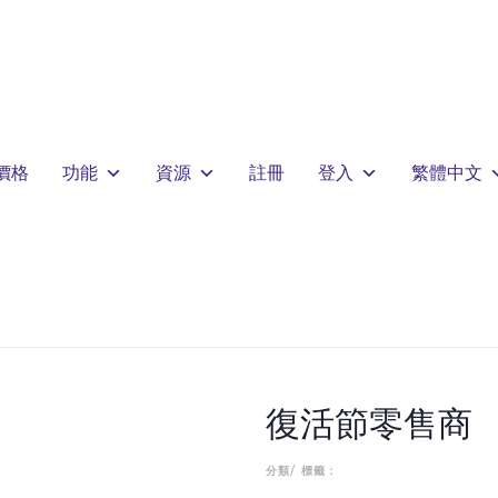
價格
功能
資源
註冊
登入
繁體中文
復活節零售商
分類/ 標籤：