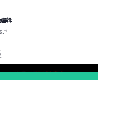
編輯
 帳戶
板