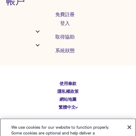
帳戶
免費註冊
登入
取得協助
系統狀態
English
使用條款
Español
隱私權政策
Deutsch
網站地圖
繁體中文
简体中文
日本語
© Polaris Software
，
LLC
Benchmark Email® 為
We use cookies for our website to function properly.
Italiano
Some cookies are optional and help deliver a
Polaris Software, LLC
的註冊商標