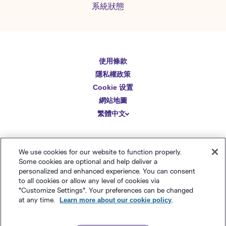
系統狀態
English
使用條款
隱私權政策
Español
Cookie 设置
Deutsch
網站地圖
繁體中文
简体中文
日本語
© Polaris Software
，
LLC
Benchmark Email® 為
Italiano
We use cookies for our website to function properly.
的註冊商標
Polaris Software, LLC
Some cookies are optional and help deliver a
Português (BR)
personalized and enhanced experience. You can consent
to all cookies or allow any level of cookies via
Français
"Customize Settings". Your preferences can be changed
at any time.
Learn more about our cookie policy
.