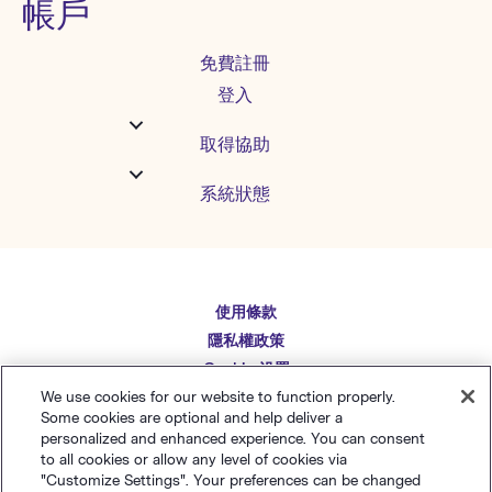
帳戶
免費註冊
登入
取得協助
系統狀態
使用條款
English
隱私權政策
Español
Cookie 设置
Deutsch
網站地圖
We use cookies for our website to function properly.
Some cookies are optional and help deliver a
繁體中文
简体中文
personalized and enhanced experience. You can consent
to all cookies or allow any level of cookies via
日本語
"Customize Settings". Your preferences can be changed