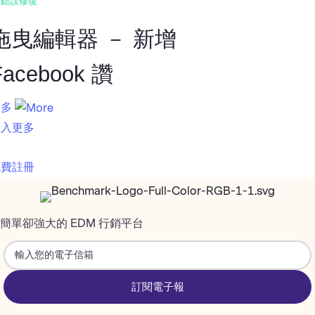
錯誤修復
拖曳編輯器 － 新增
Facebook 讚
更多
載入更多
免費註冊
簡單卻強大的 EDM 行銷平台
訂閱電子報