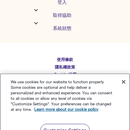
登入
取得協助
系統狀態
使用條款
English
隱私權政策
Español
Cookie 设置
Deutsch
We use cookies for our website to function properly.
網站地圖
Some cookies are optional and help deliver a
繁體中文
简体中文
personalized and enhanced experience. You can consent
to all cookies or allow any level of cookies via
日本語
"Customize Settings". Your preferences can be changed
© Polaris Software
，
LLC
Benchmark Email® 為
at any time.
Learn more about our cookie policy
.
Italiano
Polaris Software, LLC
的註冊商標
Português (BR)