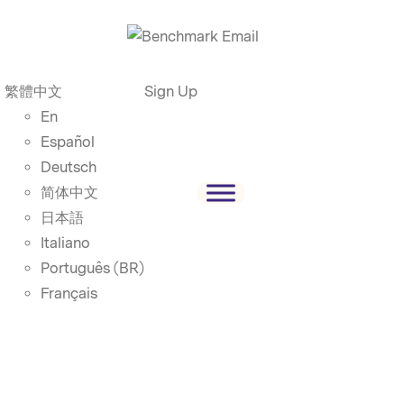
繁體中文
Sign Up
En
Español
Deutsch
简体中文
日本語
Italiano
Português (BR)
Français