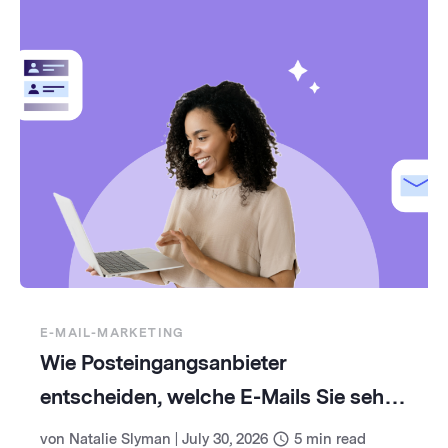
E-MAIL-MARKETING
Wie Posteingangsanbieter
entscheiden, welche E-Mails Sie sehen
(und wie Sie damit umgehen)
von
Natalie Slyman
|
July 30, 2026
5
min read