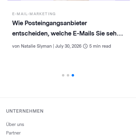
E-MAIL-MARKETING
Wie Posteingangsanbieter
entscheiden, welche E-Mails Sie sehen
(und wie Sie damit umgehen)
von
Natalie Slyman
|
July 30, 2026
5
min read
UNTERNEHMEN
Über uns
Partner