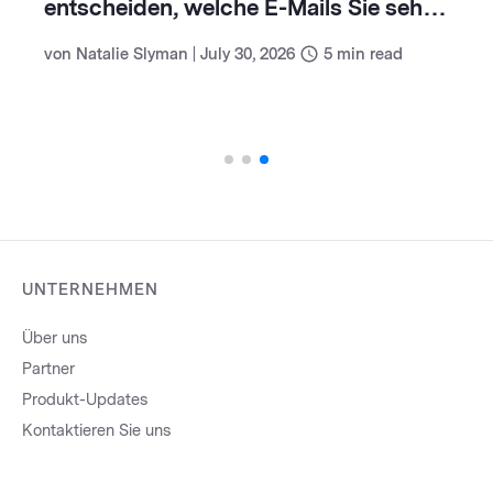
entscheiden, welche E-Mails Sie sehen
(und wie Sie damit umgehen)
von
Natalie Slyman
|
July 30, 2026
5
min read
UNTERNEHMEN
Über uns
Partner
Produkt-Updates
Kontaktieren Sie uns