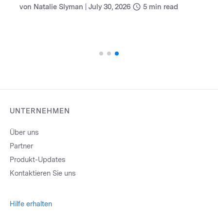
(und wie Sie damit umgehen)
von
Natalie Slyman
|
July 30, 2026
5
min read
UNTERNEHMEN
Über uns
Partner
Produkt-Updates
Kontaktieren Sie uns
Hilfe erhalten