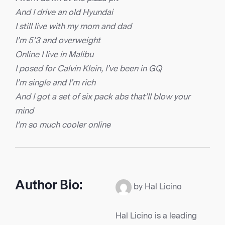
And I drive an old Hyundai
I still live with my mom and dad
I’m 5’3 and overweight
Online I live in Malibu
I posed for Calvin Klein, I’ve been in GQ
I’m single and I’m rich
And I got a set of six pack abs that’ll blow your
mind
I’m so much cooler online
Author Bio:
by Hal Licino
Hal Licino is a leading