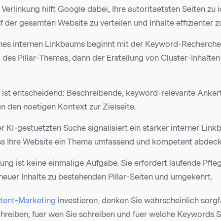
 Verlinkung hilft Google dabei, Ihre autoritaetsten Seiten zu i
f der gesamten Website zu verteilen und Inhalte effizienter z
nes internen Linkbaums beginnt mit der Keyword-Recherche
g des Pillar-Themas, dann der Erstellung von Cluster-Inhalten
 ist entscheidend: Beschreibende, keyword-relevante Ankert
 den noetigen Kontext zur Zielseite.
er KI-gestuetzten Suche signalisiert ein starker interner Lin
s Ihre Website ein Thema umfassend und kompetent abdeck
kung ist keine einmalige Aufgabe. Sie erfordert laufende Pfl
neuer Inhalte zu bestehenden Pillar-Seiten und umgekehrt.
tent-Marketing
investieren, denken Sie wahrscheinlich sorgf
chreiben, fuer wen Sie schreiben und fuer welche Keywords S