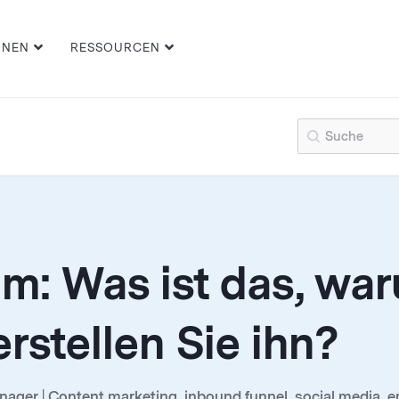
ONEN
RESSOURCEN
um: Was ist das, w
erstellen Sie ihn?
ger | Content marketing, inbound funnel, social media, ema