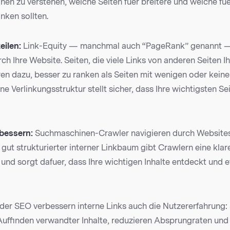
nen zu verstehen, welche Seiten fuer breitere und welche fue
nken sollten.
eilen:
Link-Equity — manchmal auch “PageRank” genannt — 
rch Ihre Website. Seiten, die viele Links von anderen Seiten I
ren dazu, besser zu ranken als Seiten mit wenigen oder keine
rne Verlinkungsstruktur stellt sicher, dass Ihre wichtigsten Se
rbessern:
Suchmaschinen-Crawler navigieren durch Websites
n gut strukturierter interner Linkbaum gibt Crawlern eine klare
und sorgt dafuer, dass Ihre wichtigen Inhalte entdeckt und ef
er SEO verbessern interne Links auch die Nutzererfahrung: S
uffinden verwandter Inhalte, reduzieren Absprungraten und 