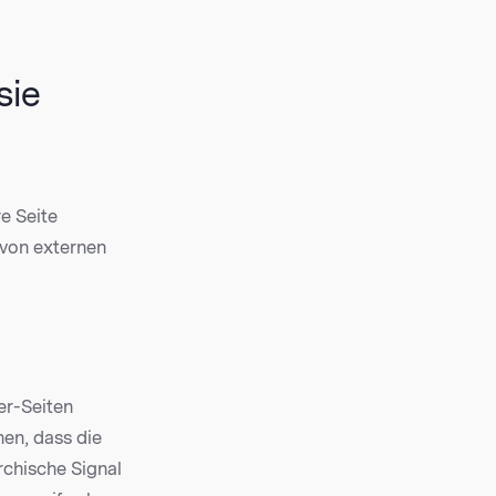
sie
re Seite
 von externen
er-Seiten
nen, dass die
rchische Signal