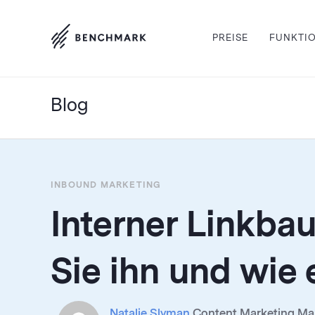
PREISE
FUNKTI
Blog
INBOUND MARKETING
Interner Linkba
Sie ihn und wie 
Natalie Slyman
Content Marketing Mana