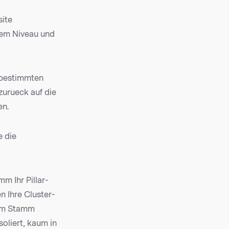
site
ohem Niveau und
 bestimmten
zurueck auf die
en.
e die
m Ihr Pillar-
n Ihre Cluster-
dem Stamm
soliert, kaum in