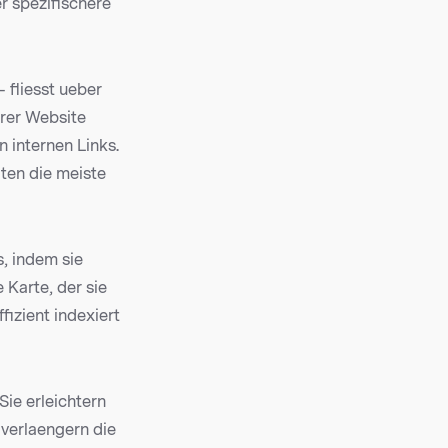
r spezifischere
fliesst ueber
hrer Website
n internen Links.
iten die meiste
, indem sie
 Karte, der sie
fizient indexiert
ie erleichtern
verlaengern die