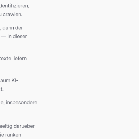
dentifizieren,
u crawlen.
, dann der
 — in dieser
exte liefern
kbaum KI-
t.
ege, insbesondere
aeltig darueber
ie ranken