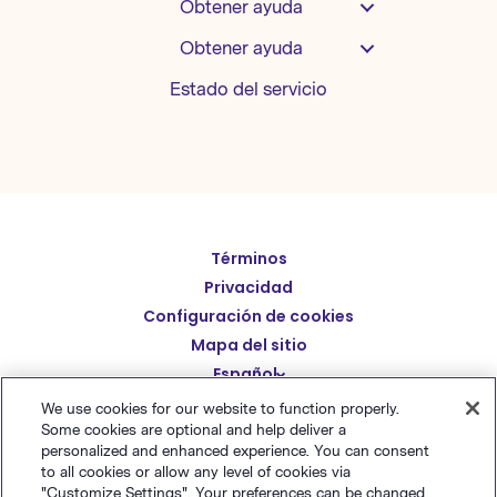
Obtener ayuda
Obtener ayuda
Estado del servicio
Términos
English
Privacidad
Deutsch
Configuración de cookies
繁體中文
Mapa del sitio
Español
简体中文
We use cookies for our website to function properly.
日本語
Some cookies are optional and help deliver a
© Polaris Software
,
LLC 粤ICP备14001834号
Benchmark
personalized and enhanced experience. You can consent
Italiano
Email® es una marca comercial registrada de
Polaris
to all cookies or allow any level of cookies via
"Customize Settings". Your preferences can be changed