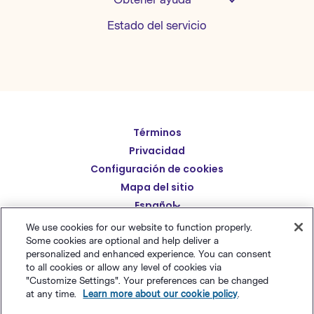
Estado del servicio
Términos
English
Privacidad
Deutsch
Configuración de cookies
繁體中文
Mapa del sitio
Español
简体中文
We use cookies for our website to function properly.
日本語
Some cookies are optional and help deliver a
© Polaris Software
,
LLC 粤ICP备14001834号
Benchmark
personalized and enhanced experience. You can consent
Italiano
Email® es una marca comercial registrada de
Polaris
to all cookies or allow any level of cookies via
"Customize Settings". Your preferences can be changed
Português (BR)
Software, LLC
at any time.
Learn more about our cookie policy
.
Français