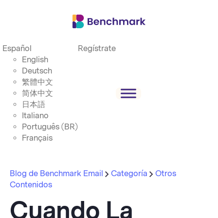
Español
Regístrate
English
Deutsch
繁體中文
简体中文
日本語
Italiano
Português (BR)
Français
Blog de Benchmark Email
Categoría
Otros
Contenidos
Cuando La