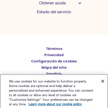
Obtener ayuda
Estado del servicio
Términos
English
Privacidad
Deutsch
Configuración de cookies
繁體中文
Mapa del sitio
Español
简体中文
We use cookies for our website to function properly.
日本語
Some cookies are optional and help deliver a
© Polaris Software
,
LLC 粤ICP备14001834号
Benchmark
personalized and enhanced experience. You can consent
Italiano
Email® es una marca comercial registrada de
Polaris
to all cookies or allow any level of cookies via
"Customize Settings". Your preferences can be changed
Português (BR)
Software, LLC
at any time.
Learn more about our cookie policy
.