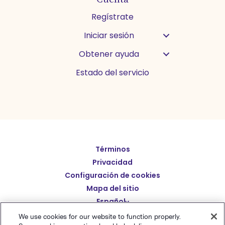
Regístrate
Iniciar sesión
Obtener ayuda
Estado del servicio
Términos
English
Privacidad
Deutsch
Configuración de cookies
繁體中文
Mapa del sitio
Español
简体中文
We use cookies for our website to function properly.
日本語