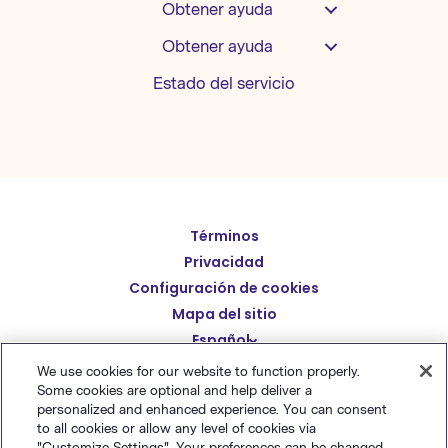
Obtener ayuda
Obtener ayuda
Estado del servicio
Términos
English
Privacidad
Deutsch
Configuración de cookies
繁體中文
Mapa del sitio
Español
简体中文
We use cookies for our website to function properly.
日本語
Some cookies are optional and help deliver a
© Polaris Software
,
LLC 粤ICP备14001834号
Benchmark
personalized and enhanced experience. You can consent
Italiano
Email® es una marca comercial registrada de
Polaris
to all cookies or allow any level of cookies via
"Customize Settings". Your preferences can be changed