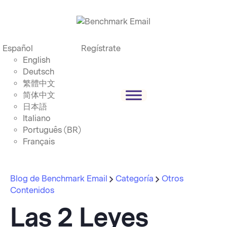
Español
Regístrate
English
Deutsch
繁體中文
简体中文
日本語
Italiano
Português (BR)
Français
Blog de Benchmark Email
Categoría
Otros
Contenidos
Las 2 Leyes