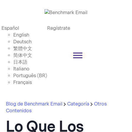
Español
Regístrate
English
Deutsch
繁體中文
简体中文
日本語
Italiano
Português (BR)
Français
Blog de Benchmark Email
Categoría
Otros
Contenidos
Lo Que Los