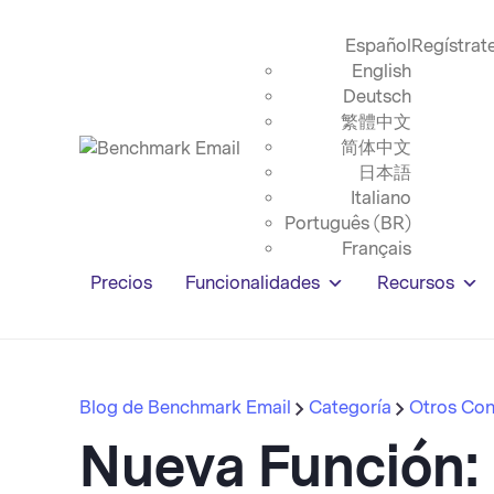
Español
Regístrat
English
Deutsch
繁體中文
简体中文
日本語
Italiano
Português (BR)
Français
Precios
Funcionalidades
Recursos
Blog de Benchmark Email
Categoría
Otros Con
Nueva Función: 