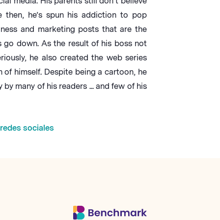
ial media. His parents still don’t believe
e then, he’s spun his addiction to pop
iness and marketing posts that are the
s go down. As the result of his boss not
iously, he also created the web series
n of himself. Despite being a cartoon, he
y many of his readers ... and few of his
redes sociales