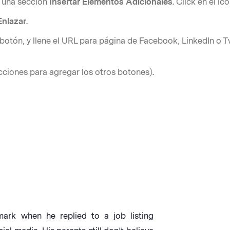
ay una sección
Insertar Elementos Adicionales
. Click en el ic
Enlazar
.
 botón, y llene el URL para página de Facebook, LinkedIn o T
ucciones para agregar los otros botones).
rk when he replied to a job listing