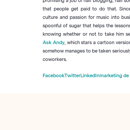
promising a job of half blogging, half soc
that people get paid to do that. Sinc
culture and passion for music into bus
spoonful of sugar that helps the lesson
knowing whether or not to take him ser
Ask Andy
, which stars a cartoon versio
somehow manages to be taken seriously b
coworkers.
Facebook
Twitter
LinkedIn
marketing de 