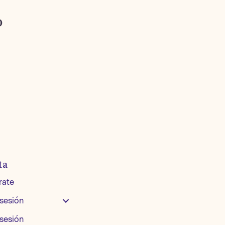
o
ta
rate
 sesión
 sesión