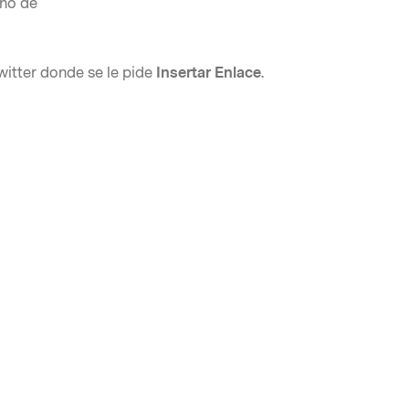
ono de
witter donde se le pide
Insertar Enlace
.