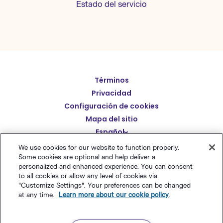
Estado del servicio
Términos
English
Privacidad
Deutsch
Configuración de cookies
繁體中文
Mapa del sitio
Español
简体中文
We use cookies for our website to function properly.
日本語
Some cookies are optional and help deliver a
© Polaris Software
,
LLC 粤ICP备14001834号
Benchmark
personalized and enhanced experience. You can consent
Italiano
Email® es una marca comercial registrada de
Polaris
to all cookies or allow any level of cookies via
"Customize Settings". Your preferences can be changed
Português (BR)
Software, LLC
at any time.
Learn more about our cookie policy
.
Français