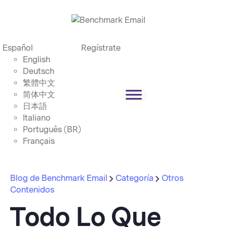
Español
Regístrate
English
Deutsch
繁體中文
简体中文
日本語
Italiano
Português (BR)
Français
Blog de Benchmark Email
Categoría
Otros
Contenidos
Todo Lo Que