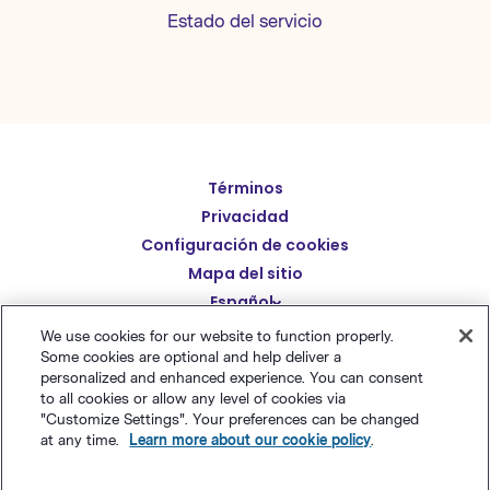
Estado del servicio
Términos
English
Privacidad
Deutsch
Configuración de cookies
繁體中文
Mapa del sitio
Español
简体中文
We use cookies for our website to function properly.
日本語
Some cookies are optional and help deliver a
© Polaris Software
,
LLC 粤ICP备14001834号
Benchmark
personalized and enhanced experience. You can consent
Italiano
Email® es una marca comercial registrada de
Polaris
to all cookies or allow any level of cookies via
"Customize Settings". Your preferences can be changed
Português (BR)
Software, LLC
at any time.
Learn more about our cookie policy
.
Français