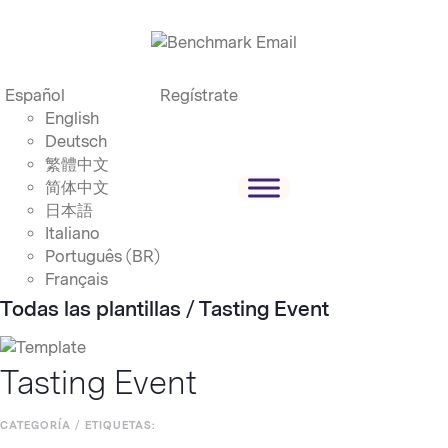
Español
Regístrate
English
Deutsch
繁體中文
简体中文
日本語
Italiano
Português (BR)
Français
Todas las plantillas
/ Tasting Event
Tasting Event
CATEGORÍA / ETIQUETAS: