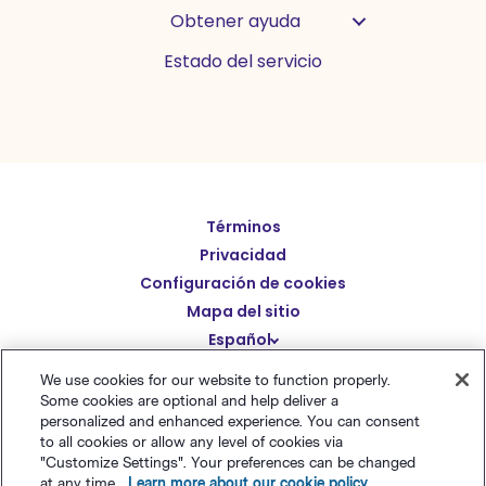
Obtener ayuda
Estado del servicio
Términos
English
Privacidad
Deutsch
Configuración de cookies
繁體中文
Mapa del sitio
Español
简体中文
We use cookies for our website to function properly.
日本語
Some cookies are optional and help deliver a
© Polaris Software
,
LLC 粤ICP备14001834号
Benchmark
Italiano
personalized and enhanced experience. You can consent
Email® es una marca comercial registrada de
Polaris
to all cookies or allow any level of cookies via
Português (BR)
"Customize Settings". Your preferences can be changed
Software, LLC
at any time.
Learn more about our cookie policy
.