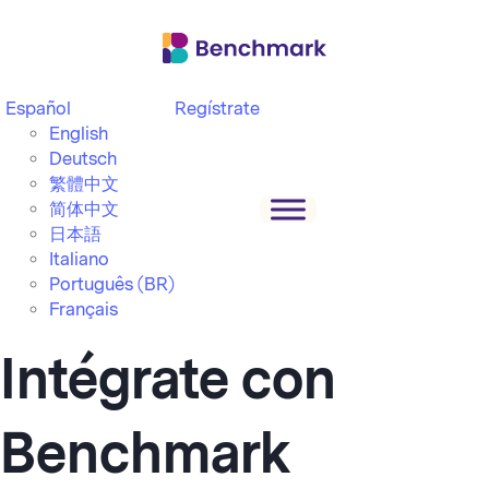
Español
Regístrate
English
Deutsch
繁體中文
简体中文
日本語
Italiano
Português (BR)
Français
Intégrate con
Benchmark