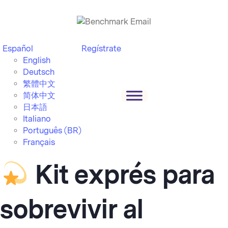
Español
Regístrate
English
Deutsch
繁體中文
简体中文
日本語
Italiano
Português (BR)
Français
Kit exprés para
sobrevivir al