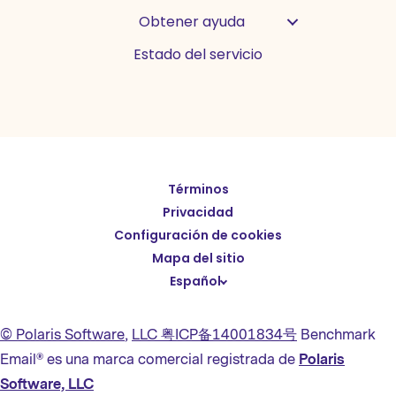
Obtener ayuda
Estado del servicio
Términos
English
Privacidad
Deutsch
Configuración de cookies
繁體中文
Mapa del sitio
Español
简体中文
日本語
© Polaris Software
,
LLC 粤ICP备14001834号
Benchmark
Italiano
Email® es una marca comercial registrada de
Polaris
Português (BR)
Software, LLC