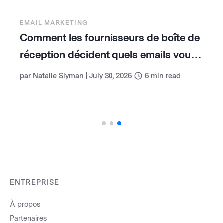
EMAIL MARKETING
Pourquoi et comment réengager vos
contacts email
par
Benchmark Team
|
August 6, 2026
5
min read
ENTREPRISE
À propos
Partenaires