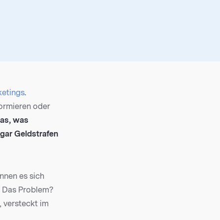
etings
.
formieren oder
das, was
ar Geldstrafen
nnen es sich
. Das Problem?
 versteckt im