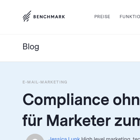
PREISE
FUNKTI
Blog
E-MAIL-MARKETING
Compliance ohne
für Marketer zu
Jessica Lunk
High level marketing, te