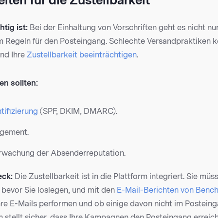
eiten für die Zustellbarkeit
tig ist:
Bei der Einhaltung von Vorschriften geht es nicht n
 Regeln für den Posteingang. Schlechte Versandpraktiken 
nd Ihre
Zustellbarkeit beeinträchtigen
.
en sollten:
tifizierung
(SPF, DKIM, DMARC).
gement.
rwachung der Absenderreputation.
ck:
Die Zustellbarkeit ist in die Plattform integriert. Sie müs
, bevor Sie loslegen, und mit den
E-Mail-Berichten von Benc
Ihre E-Mails performen und ob einige davon nicht im Posteing
m stellt sicher, dass Ihre Kampagnen den Posteingang erreic