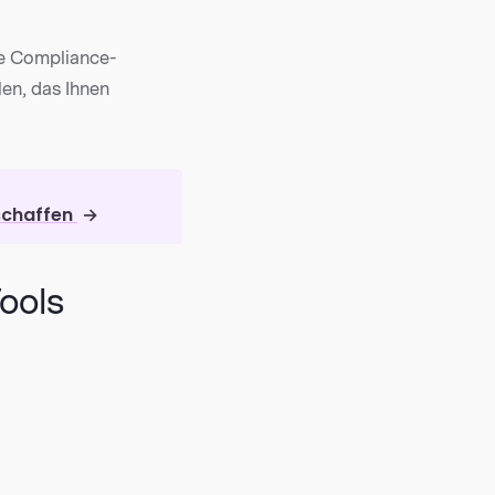
ie Compliance-
en, das Ihnen
 schaffen
→
ools