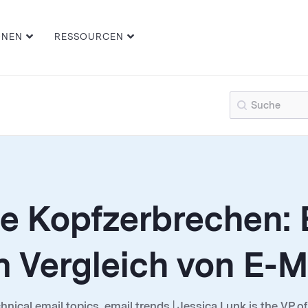
ONEN
RESSOURCEN
 Kopfzerbrechen: E
m Vergleich von E-M
chnical email topics, email trends | Jessica Lunk is the VP