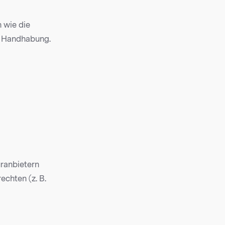
n wie die
e Handhabung.
ranbietern
chten (z. B.