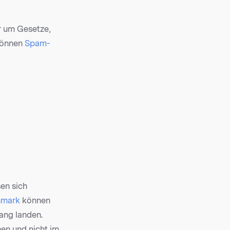
ur um Gesetze,
können
Spam-
sen sich
hmark
können
ang landen.
hen und nicht im