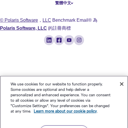
繁體中文
简体中文
日本語
© Polaris Software
，
LLC
Benchmark Email® 為
Italiano
Polaris Software, LLC
的註冊商標
Português (BR)
Français
We use cookies for our website to function properly.
Some cookies are optional and help deliver a
personalized and enhanced experience. You can consent
to all cookies or allow any level of cookies via
"Customize Settings". Your preferences can be changed
at any time.
Learn more about our cookie policy
.