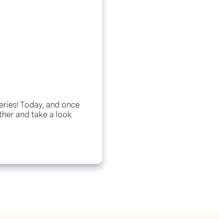
eries! Today, and once
ther and take a look
..