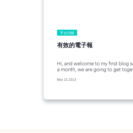
平台功能
有效的電子報
Hi, and welcome to my first blog s
a month, we are going to get toge
at some Emails That Do Work. That.
May 15, 2013