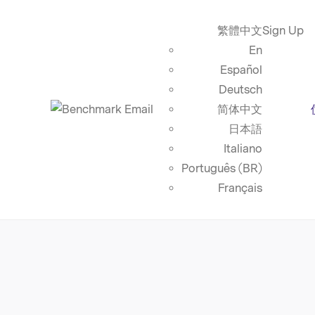
繁體中文
Sign Up
En
Español
Deutsch
简体中文
日本語
Italiano
Português (BR)
Français