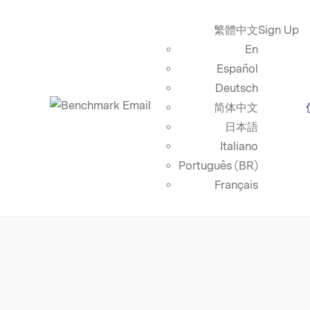
繁體中文
Sign Up
En
Español
Deutsch
简体中文
日本語
Italiano
Português (BR)
Français