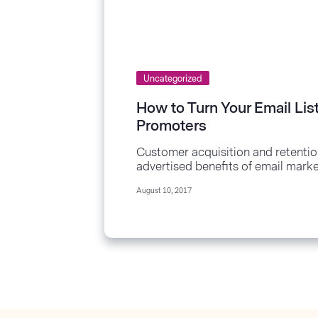
Uncategorized
How to Turn Your Email List
Promoters
Customer acquisition and retention
advertised benefits of email mark
software makes keeping in touch 
August 10, 2017
every stage of the buyers’ journey
effective....