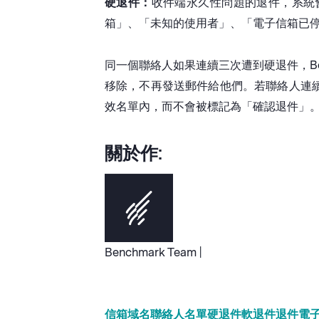
硬退件：
收件端永久性問題的退件，系統
箱」、「未知的使用者」、「電子信箱已停止
同一個聯絡人如果連續三次遭到硬退件，Be
移除，不再發送郵件給他們。若聯絡人連
效名單內，而不會被標記為「確認退件」
關於作:
Benchmark Team |
信箱
域名
聯絡人
名單
硬退件
軟退件
退件
電