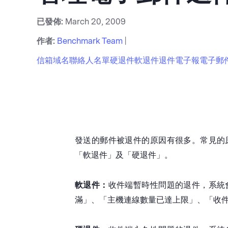
已發佈:
March 20, 2009
作者:
Benchmark Team
|
信箱
域名
聯絡人
名單
硬退件
軟退件
退件
電子報
電子郵
發送的郵件被退件的原因有很多。常見的
「軟退件」及「硬退件」。
軟退件：
收件端暫時性問題的退件，系統
滿」、「主機連線數量已達上限」、「收