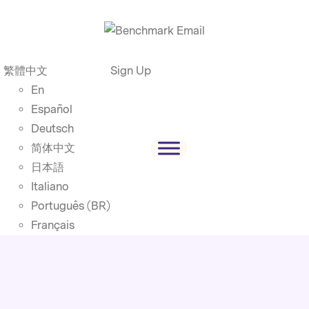
繁體中文
Sign Up
En
Español
Deutsch
简体中文
日本語
Italiano
Português (BR)
Français