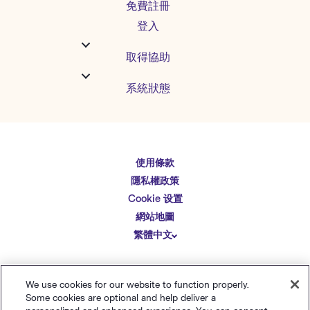
免費註冊
登入
取得協助
系統狀態
使用條款
English
隱私權政策
Español
Cookie 设置
Deutsch
網站地圖
繁體中文
简体中文
日本語
© Polaris Software
，
LLC
Benchmark Email® 為
We use cookies for our website to function properly.
Italiano
的註冊商標
Polaris Software, LLC
Some cookies are optional and help deliver a