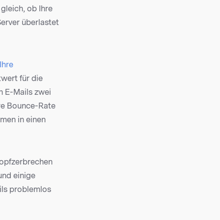
 gleich, ob Ihre
erver überlastet
Ihre
twert für die
n E-Mails zwei
hre Bounce-Rate
hmen in einen
Kopfzerbrechen
und einige
ils problemlos