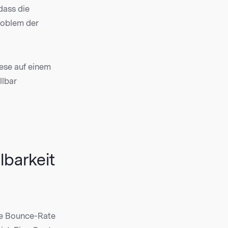
dass die
Problem der
ese auf einem
llbar
lbarkeit
ne Bounce-Rate