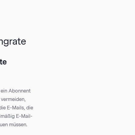
ngrate
te
s ein Abonnent
s vermeiden,
die E-Mails, die
elmäßig E-Mail-
auen müssen.