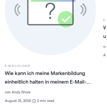
E
W
u
v
Au
E-MAILOLOGIE
Wie kann ich meine Markenbildung
einheitlich halten in meinem E-Mail-
Marketing?
von
Andy Shore
August 31, 2016
2
min read