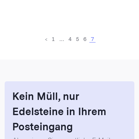
<
1
…
4
5
6
7
Kein Müll, nur
Edelsteine in Ihrem
Posteingang