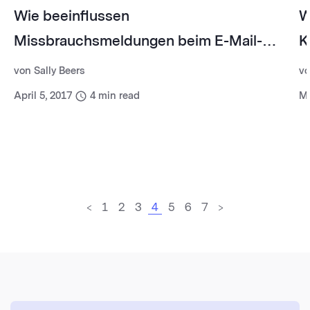
Wie beeinflussen
W
Missbrauchsmeldungen beim E-Mail-
K
Marketing die Zustellungsrate Ihres
von
Sally Beers
v
Newsletters?
April 5, 2017
4
min read
Ma
<
1
2
3
4
5
6
7
>