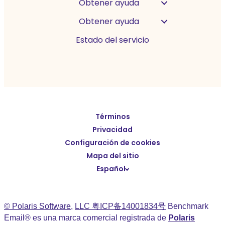
Obtener ayuda
Obtener ayuda
Estado del servicio
Términos
English
Privacidad
Deutsch
Configuración de cookies
繁體中文
Mapa del sitio
Español
简体中文
日本語
© Polaris Software
,
LLC 粤ICP备14001834号
Italiano
Benchmark
Email® es una marca comercial registrada de
Polaris