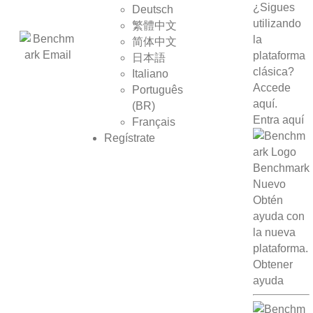
¿Sigues
Deutsch
utilizando
繁體中文
la
简体中文
plataforma
日本語
clásica?
Italiano
Accede
Português
aquí.
(BR)
Entra aquí
Français
Regístrate
Benchmark
Nuevo
Obtén
ayuda con
la nueva
plataforma.
Obtener
ayuda