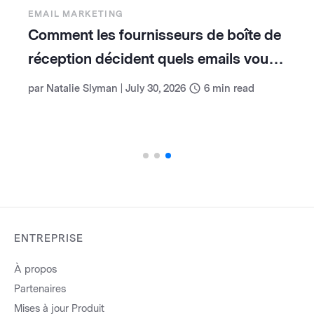
EMAIL MARKETING
Comment les fournisseurs de boîte de
réception décident quels emails vous
voyez (et comment travailler avec eux)
par
Natalie Slyman
|
July 30, 2026
6
min read
ENTREPRISE
À propos
Partenaires
Mises à jour Produit