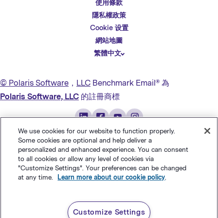
使用條款
English
隱私權政策
Español
Cookie 设置
Deutsch
網站地圖
繁體中文
简体中文
日本語
© Polaris Software
，
LLC
Benchmark Email® 為
Italiano
Polaris Software, LLC
的註冊商標
Português (BR)
Français
We use cookies for our website to function properly.
Some cookies are optional and help deliver a
personalized and enhanced experience. You can consent
to all cookies or allow any level of cookies via
"Customize Settings". Your preferences can be changed
at any time.
Learn more about our cookie policy
.
Customize Settings