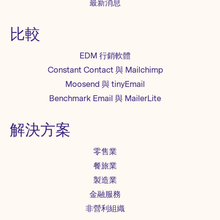
最新消息
提高開啟率的主旨。它讓您不用再猜測如
何撰寫，並協助您讓郵件受到關注。 A/B
測試和分析 AI 可以對您的行銷活動進行自
比較
動化...
EDM 行銷軟體
Constant Contact 與 Mailchimp
Moosend 與 tinyEmail
Benchmark Email 與 MailerLite
解決方案
零售業
餐旅業
製造業
金融服務
非營利組織