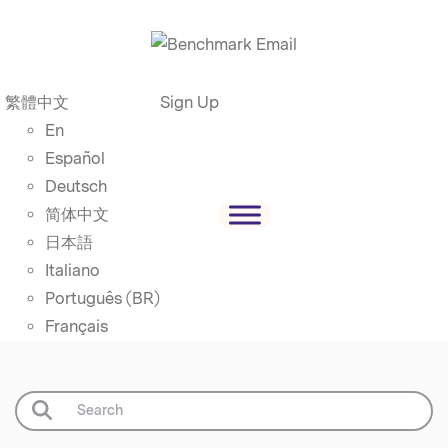
繁體中文
Sign Up
En
Español
Deutsch
简体中文
日本語
Italiano
Português (BR)
Français