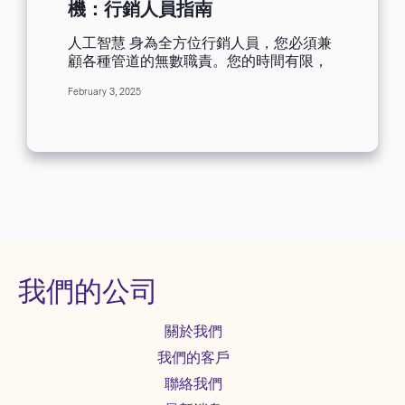
機：行銷人員指南
人工智慧 身為全方位行銷人員，您必須兼
顧各種管道的無數職責。您的時間有限，
而取得成果的壓力卻是持續不斷的。難怪
February 3, 2025
人工智慧 (AI) 會成為關注焦點。從簡化重
複性任務到打造個人畫體驗，AI 可以改變
遊戲規則 — 前提則是審慎使用。 有效行
銷的奧妙在於知道何時該倚賴靠人工智
慧，何時該為您的行銷活動注入無可取代
的人情味。以下是如何達到完美平衡的方
法： 何時使用人工智慧 AI 在需要速度、
一致性和資料導向的任務大放異彩。以下
是一些在行銷工作中利用人工智慧的實用
方法： 大規模電子郵件個人化 您的受眾期
望量身打造的體驗，但為數千名訂閱用戶
我們的公司
手動個人化電子郵件是不可能的。人工智
慧工具可以針對您的郵件名單進行細分、
關於我們
預測使用者偏好，並依據過往行為推薦內
容或產品。這可以確保您的郵件具有相關
我們的客戶
性，而不會耗費您一天的時間。 最佳化郵
聯絡我們
件主旨 寫出完美的邮件主旨感覺就像是一
場猜謎遊戲。AI 郵件主旨產生器可以產生