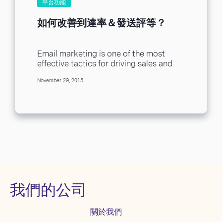
平台功能
如何改善到達率＆發送評等？
Email marketing is one of the most
effective tactics for driving sales and
generating new leads. Your success
November 29, 2015
depends on...
我們的公司
關於我們