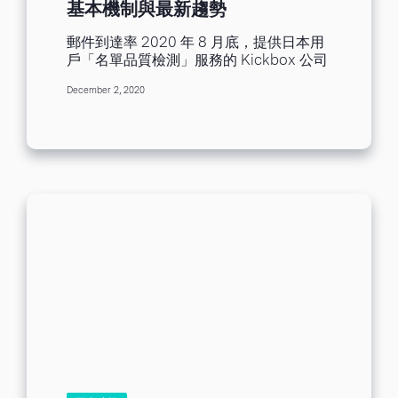
基本機制與最新趨勢
郵件到達率 2020 年 8 月底，提供日本用
戶「名單品質檢測」服務的 Kickbox 公司
與 Benchmark Internet Group，共同舉
December 2, 2020
辦了關於電子 郵件到達率 的研討會。
Kickbox：提供電子郵件地址的有效性診
斷服務、掌控電子郵件到達率的美國企
業。 研討會主講人：Kickbox 公司副總裁
Lauren Meyer 我們將...