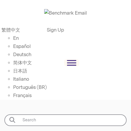
繁體中文
Sign Up
En
Español
Deutsch
简体中文
日本語
Italiano
Português (BR)
Français