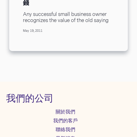
錢
Any successful small business owner
recognizes the value of the old saying
“time is money.” With advances in
May 19, 2011
technology allowing...
我們的公司
關於我們
我們的客戶
聯絡我們