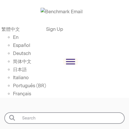
繁體中文
Sign Up
En
Español
Deutsch
简体中文
日本語
Italiano
Português (BR)
Français