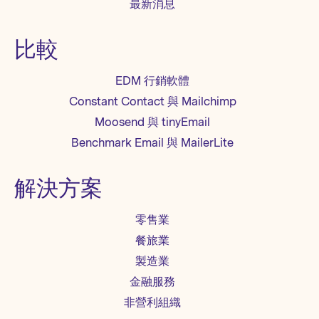
最新消息
最佳做法，便可說服垃圾郵件過濾器，判
斷您寄出的郵件非屬垃圾郵件。 影響郵件
到達率的要素 ReturnPath 研究顯示，
比較
13.5%的電子郵件被歸類為垃圾郵件。您
可不想讓您辛苦撰寫的行銷郵件成為其中
EDM 行銷軟體
之一。 各種垃圾郵件過濾器有其判斷標
準，用來阻擋垃圾郵件寄到收件人的收件
Constant Contact 與 Mailchimp
匣。不過，所有過濾器皆依循一些常見做
Moosend 與 tinyEmail
法。 以下是影響郵件到達率的五大問題，
並提供一一擊破的好辦法，用來衝高郵件
Benchmark Email 與 MailerLite
到達率。 1. IP 地址評等 2. 寄件人評等 3.
郵件主旨及郵件內容 4....
解決方案
零售業
餐旅業
製造業
金融服務
非營利組織