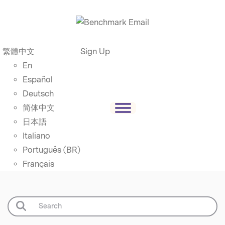
繁體中文
Sign Up
En
Español
Deutsch
简体中文
日本語
Italiano
Português (BR)
Français