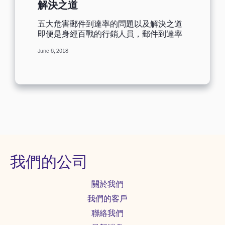
解決之道
五大危害郵件到達率的問題以及解決之道
即便是身經百戰的行銷人員，郵件到達率
亦是一大挑戰。 您精心撰寫、設計的行銷
June 6, 2018
郵件永遠到不了訂戶的收件匣，一想到這
件事便令您痛苦不堪。您的郵件可能被丟
進垃圾桶，或歸類成垃圾郵件，從此石沉
大海。 所謂郵件到達率，也就是行銷郵件
能否如期寄達收件匣，是行銷人員努力達
成的關鍵指標。若您的行銷郵件無法寄達
收件匣，成功讓訂戶開信閱讀，其他努力
都是徒勞無功。 垃圾郵件過濾器 即使您已
用盡全力將行銷郵件寄到收件人的收件
匣，最終拍板定案的則是郵件服務供應
商：您的郵件究竟要投入收件匣或丟進垃
我們的公司
圾收件匣？這意味著，想要提高郵件到達
率，您應該從供應商的角度了解何謂電子
關於我們
郵件。 所有郵件服務供應商都有其垃圾郵
件過濾器，這是一種阻擋垃圾郵件的機
我們的客戶
制。每封郵件都需通過供應商的過濾器，
聯絡我們
因此，想要竭盡所能避開垃圾郵件過濾器
絕無可能。但是，只要您遵循郵件行銷的