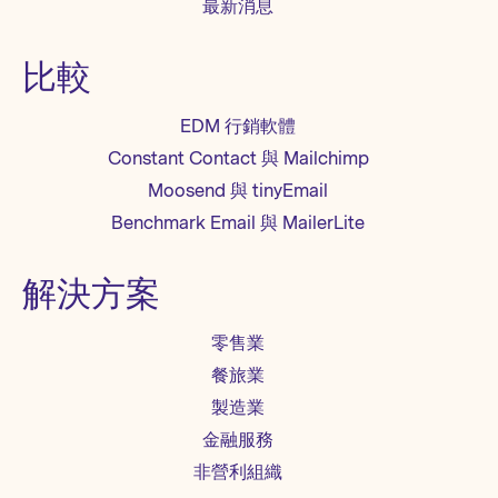
最新消息
為他們沒有採取明顯可量化的行動。但他
們仍然開啟您的郵件，代表他們至少保持
某種程度的關注 — 即便沒照您期望的方式
比較
參與，他們仍在「觀察」。 為什麼「安靜
讀者」還留在名單上？ 理解「安靜讀者」
EDM 行銷軟體
背後的心理是發掘他們潛力的關鍵。以下
是這些人可能會留在您的名單上，但卻沒
Constant Contact 與 Mailchimp
有公開互動的一些原因： 慣性與被動關
Moosend 與 tinyEmail
注：有些訂閱用戶之所以沒取消訂閱，是
因為他們沒那麼在意，即使沒什麼互動。
Benchmark Email 與 MailerLite
他們可能有些興趣，但還沒遇到真正打動
他們的內容或時機。...
解決方案
零售業
餐旅業
製造業
金融服務
非營利組織