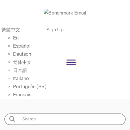
繁體中文
Sign Up
En
Español
Deutsch
简体中文
日本語
Italiano
Português (BR)
Français